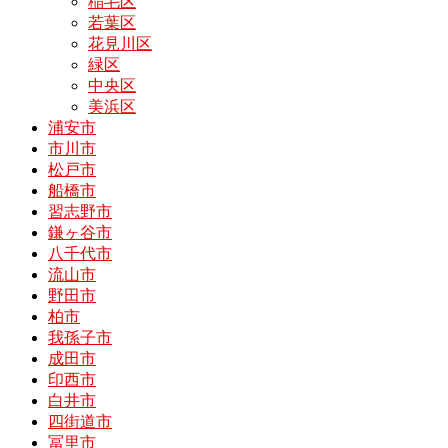
稲毛区
若葉区
花見川区
緑区
中央区
美浜区
浦安市
市川市
松戸市
船橋市
習志野市
鎌ヶ谷市
八千代市
流山市
野田市
柏市
我孫子市
成田市
印西市
白井市
四街道市
冨里市