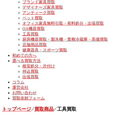
ブランド家具買取
デザイナーズ家具買取
アンティーク買取
ベット買取
オフィス家具無料引取・有料処分・出張買取
OA機器買取
工具買取
厨房機器買取・製氷機・業務冷蔵庫・高価買取
店舗用品買取
健康器具・スポーツ買取
初めての方へ
選べる買取方法
格安処分・片付け
持込買取
出張買取
コラム
運営会社
お問い合わせ
買取依頼フォーム
トップページ
⁄
買取商品
⁄
工具買取