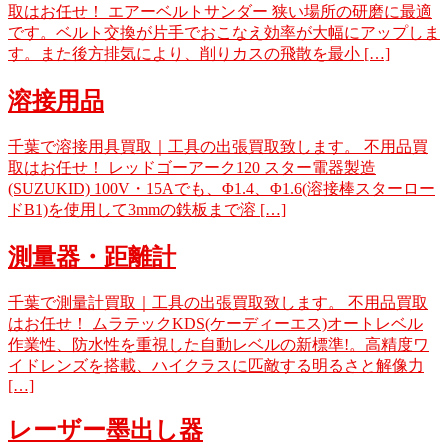
取はお任せ！ エアーベルトサンダー 狭い場所の研磨に最適
です。ベルト交換が片手でおこなえ効率が大幅にアップしま
す。また後方排気により、削りカスの飛散を最小 […]
溶接用品
千葉で溶接用具買取｜工具の出張買取致します。 不用品買
取はお任せ！ レッドゴーアーク120 スター電器製造
(SUZUKID) 100V・15Aでも、Φ1.4、Φ1.6(溶接棒スターロー
ドB1)を使用して3mmの鉄板まで溶 […]
測量器・距離計
千葉で測量計買取｜工具の出張買取致します。 不用品買取
はお任せ！ ムラテックKDS(ケーディーエス)オートレベル
作業性、防水性を重視した自動レベルの新標準!。高精度ワ
イドレンズを搭載、ハイクラスに匹敵する明るさと解像力
[…]
レーザー墨出し器