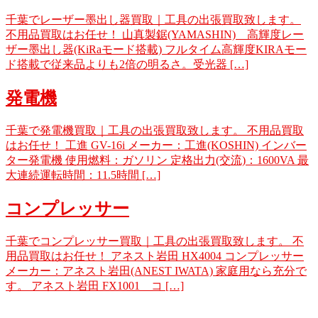
千葉でレーザー墨出し器買取｜工具の出張買取致します。
不用品買取はお任せ！ 山真製鋸(YAMASHIN) 高輝度レー
ザー墨出し器(KiRaモード搭載) フルタイム高輝度KIRAモー
ド搭載で従来品よりも2倍の明るさ。受光器 […]
発電機
千葉で発電機買取｜工具の出張買取致します。 不用品買取
はお任せ！ 工進 GV-16i メーカー：工進(KOSHIN) インバー
ター発電機 使用燃料：ガソリン 定格出力(交流)：1600VA 最
大連続運転時間：11.5時間 […]
コンプレッサー
千葉でコンプレッサー買取｜工具の出張買取致します。 不
用品買取はお任せ！ アネスト岩田 HX4004 コンプレッサー
メーカー：アネスト岩田(ANEST IWATA) 家庭用なら充分で
す。 アネスト岩田 FX1001 コ […]