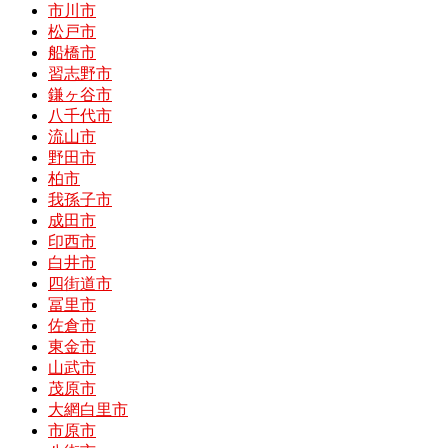
市川市
松戸市
船橋市
習志野市
鎌ヶ谷市
八千代市
流山市
野田市
柏市
我孫子市
成田市
印西市
白井市
四街道市
冨里市
佐倉市
東金市
山武市
茂原市
大網白里市
市原市