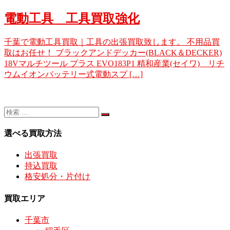
電動工具 工具買取強化
千葉で電動工具買取｜工具の出張買取致します。 不用品買
取はお任せ！ ブラックアンドデッカー(BLACK＆DECKER)
18Vマルチツール プラス EVO183P1 精和産業(セイワ) リチ
ウムイオンバッテリー式電動スプ […]
選べる買取方法
出張買取
持込買取
格安処分・片付け
買取エリア
千葉市