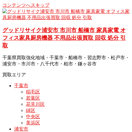
コンテンツへスキップ
グッドリサイク浦安市 市川市 船橋市 家具家電 オ
フィス家具厨房機器 不用品出張買取 回収 処分 引
取
千葉県買取強化地域・千葉市・船橋市・習志野市・松戸市・
浦安市・市川市・八千代市・柏市・鎌ヶ谷市
買取エリア
千葉市
稲毛区
若葉区
花見川区
緑区
中央区
美浜区
浦安市