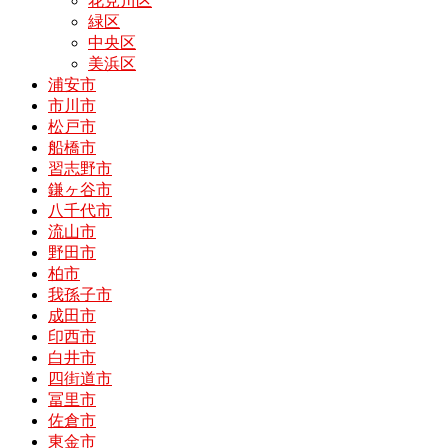
花見川区
緑区
中央区
美浜区
浦安市
市川市
松戸市
船橋市
習志野市
鎌ヶ谷市
八千代市
流山市
野田市
柏市
我孫子市
成田市
印西市
白井市
四街道市
冨里市
佐倉市
東金市