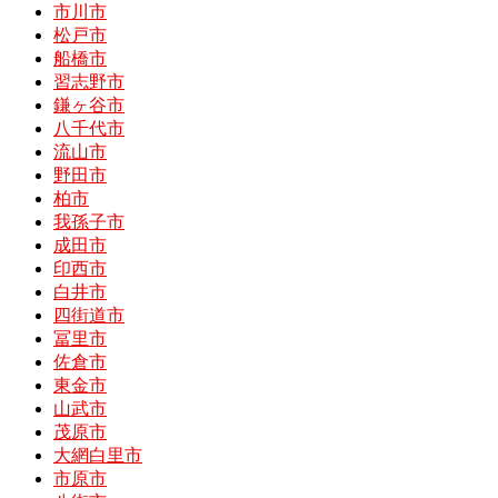
市川市
松戸市
船橋市
習志野市
鎌ヶ谷市
八千代市
流山市
野田市
柏市
我孫子市
成田市
印西市
白井市
四街道市
冨里市
佐倉市
東金市
山武市
茂原市
大網白里市
市原市