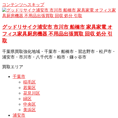
コンテンツへスキップ
グッドリサイク浦安市 市川市 船橋市 家具家電 オ
フィス家具厨房機器 不用品出張買取 回収 処分 引
取
千葉県買取強化地域・千葉市・船橋市・習志野市・松戸市・
浦安市・市川市・八千代市・柏市・鎌ヶ谷市
買取エリア
千葉市
稲毛区
若葉区
花見川区
緑区
中央区
美浜区
浦安市