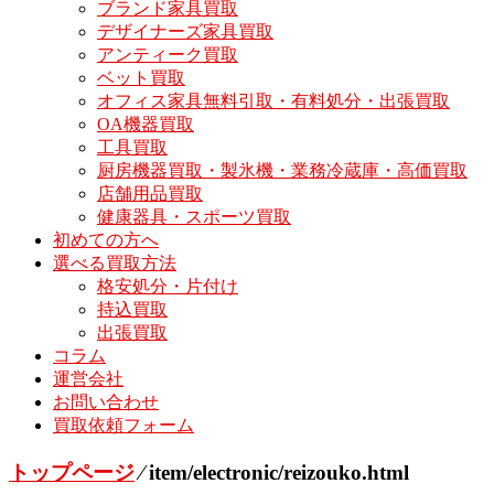
ブランド家具買取
デザイナーズ家具買取
アンティーク買取
ベット買取
オフィス家具無料引取・有料処分・出張買取
OA機器買取
工具買取
厨房機器買取・製氷機・業務冷蔵庫・高価買取
店舗用品買取
健康器具・スポーツ買取
初めての方へ
選べる買取方法
格安処分・片付け
持込買取
出張買取
コラム
運営会社
お問い合わせ
買取依頼フォーム
トップページ
⁄
item/electronic/reizouko.html