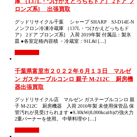
庫 （137L・つけかえどっちもドア） 2ドア ブ
ロンズ系] 出張買取
グッドリサイクル千葉 シャープ SHARP SJ-D14E-N
ノンフロン冷凍冷蔵庫 （137L・つけかえどっちもド
ア） 2ドア ブロンズ系] 入荷 2019年製 付属品：製氷
皿 ●各室定格内容積 ・冷蔵室：91L&l […]
もっと見る
千葉県富里市２０２２年６月１３日 マルゼ
ン ガステーブルコンロ 親子 M-212C 厨房機
器出張買取
グッドリサイクル店 マルゼン ガステーブルコンロ 親
子 M-212C 厨房機器 入荷 2016年製 未使用保管品 保
管汚れが見受けられます ●9.30kW(8,000kcal/h)の強火力
2重バーナーを使用。 中華料理や […]
もっと見る