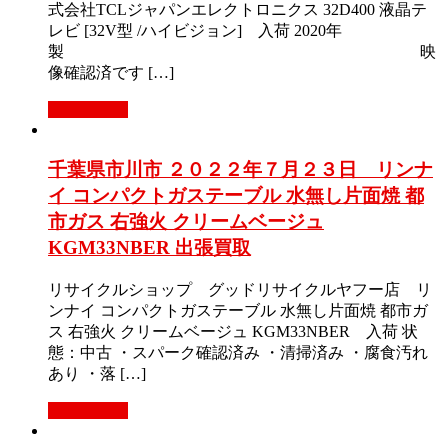
式会社TCLジャパンエレクトロニクス 32D400 液晶テ
レビ [32V型 /ハイビジョン] 入荷 2020年
製 映
像確認済です […]
もっと見る
千葉県市川市 ２０２２年７月２３日 リンナ
イ コンパクトガステーブル 水無し片面焼 都
市ガス 右強火 クリームベージュ
KGM33NBER 出張買取
リサイクルショップ グッドリサイクルヤフー店 リ
ンナイ コンパクトガステーブル 水無し片面焼 都市ガ
ス 右強火 クリームベージュ KGM33NBER 入荷 状
態：中古 ・スパーク確認済み ・清掃済み ・腐食汚れ
あり ・落 […]
もっと見る