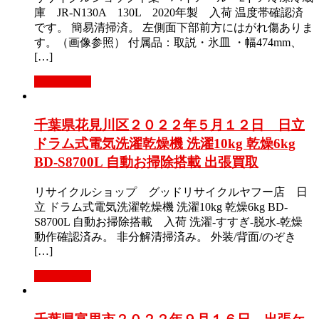
庫 JR-N130A 130L 2020年製 入荷 温度帯確認済
です。 簡易清掃済。 左側面下部前方にはがれ傷ありま
す。（画像参照） 付属品：取説・氷皿 ・幅474mm、
[…]
もっと見る
千葉県花見川区２０２２年５月１２日 日立
ドラム式電気洗濯乾燥機 洗濯10kg 乾燥6kg
BD-S8700L 自動お掃除搭載 出張買取
リサイクルショップ グッドリサイクルヤフー店 日
立 ドラム式電気洗濯乾燥機 洗濯10kg 乾燥6kg BD-
S8700L 自動お掃除搭載 入荷 洗濯-すすぎ-脱水-乾燥
動作確認済み。 非分解清掃済み。 外装/背面/のぞき
[…]
もっと見る