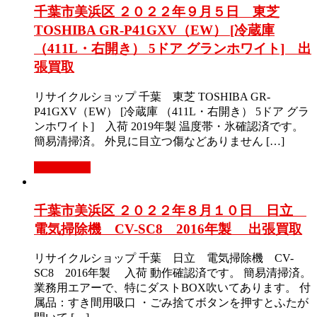
千葉市美浜区 ２０２２年９月５日 東芝
TOSHIBA GR-P41GXV（EW） [冷蔵庫
（411L・右開き） 5ドア グランホワイト] 出
張買取
リサイクルショップ 千葉 東芝 TOSHIBA GR-
P41GXV（EW） [冷蔵庫 （411L・右開き） 5ドア グラ
ンホワイト] 入荷 2019年製 温度帯・氷確認済です。
簡易清掃済。 外見に目立つ傷などありません […]
もっと見る
千葉市美浜区 ２０２２年８月１０日 日立
電気掃除機 CV-SC8 2016年製 出張買取
リサイクルショップ 千葉 日立 電気掃除機 CV-
SC8 2016年製 入荷 動作確認済です。 簡易清掃済。
業務用エアーで、特にダストBOX吹いてあります。 付
属品：すき間用吸口 ・ごみ捨てボタンを押すとふたが