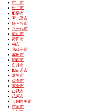
市川市
松戸市
船橋市
習志野市
鎌ヶ谷市
八千代市
流山市
野田市
柏市
我孫子市
成田市
印西市
白井市
四街道市
冨里市
佐倉市
東金市
山武市
茂原市
大網白里市
市原市