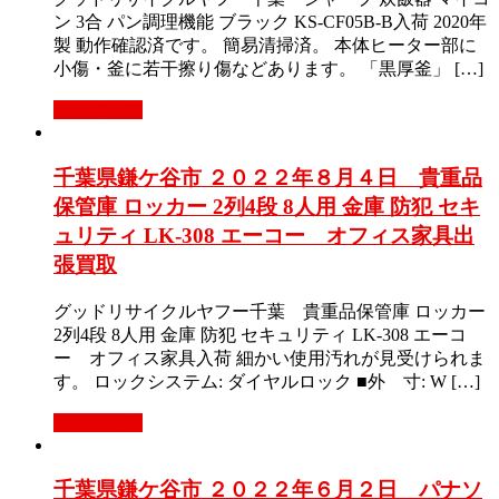
ン 3合 パン調理機能 ブラック KS-CF05B-B入荷 2020年
製 動作確認済です。 簡易清掃済。 本体ヒーター部に
小傷・釜に若干擦り傷などあります。 「黒厚釜」 […]
もっと見る
千葉県鎌ケ谷市 ２０２２年８月４日 貴重品
保管庫 ロッカー 2列4段 8人用 金庫 防犯 セキ
ュリティ LK-308 エーコー オフィス家具出
張買取
グッドリサイクルヤフー千葉 貴重品保管庫 ロッカー
2列4段 8人用 金庫 防犯 セキュリティ LK-308 エーコ
ー オフィス家具入荷 細かい使用汚れが見受けられま
す。 ロックシステム: ダイヤルロック ■外 寸: W […]
もっと見る
千葉県鎌ケ谷市 ２０２２年６月２日 パナソ