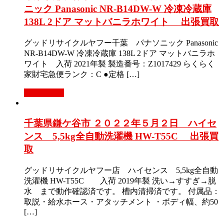
ニック Panasonic NR-B14DW-W 冷凍冷蔵庫
138L 2ドア マットバニラホワイト 出張買取
グッドリサイクルヤフー千葉 パナソニック Panasonic
NR-B14DW-W 冷凍冷蔵庫 138L 2ドア マットバニラホ
ワイト 入荷 2021年製 製造番号：Z1017429 らくらく
家財宅急便ランク：C ●定格 […]
もっと見る
千葉県鎌ケ谷市 ２０２２年５月２日 ハイセ
ンス 5,5kg全自動洗濯機 HW-T55C 出張買
取
グッドリサイクルヤフー店 ハイセンス 5,5kg全自動
洗濯機 HW-T55C 入荷 2019年製 洗い→すすぎ→脱
水 まで動作確認済です。 槽内清掃済です。 付属品：
取説・給水ホース・アタッチメント ・ボディ幅、約50
[…]