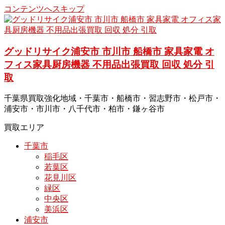
コンテンツへスキップ
グッドリサイク浦安市 市川市 船橋市 家具家電 オ
フィス家具厨房機器 不用品出張買取 回収 処分 引
取
千葉県買取強化地域・千葉市・船橋市・習志野市・松戸市・
浦安市・市川市・八千代市・柏市・鎌ヶ谷市
買取エリア
千葉市
稲毛区
若葉区
花見川区
緑区
中央区
美浜区
浦安市