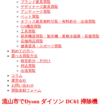
ブランド家具買取
デザイナーズ家具買取
アンティーク買取
ベット買取
オフィス家具無料引取・有料処分・出張買取
OA機器買取
工具買取
厨房機器買取・製氷機・業務冷蔵庫・高価買取
店舗用品買取
健康器具・スポーツ買取
初めての方へ
選べる買取方法
格安処分・片付け
持込買取
出張買取
コラム
運営会社
お問い合わせ
買取依頼フォーム
流山市でDyson ダイソン DC61 掃除機