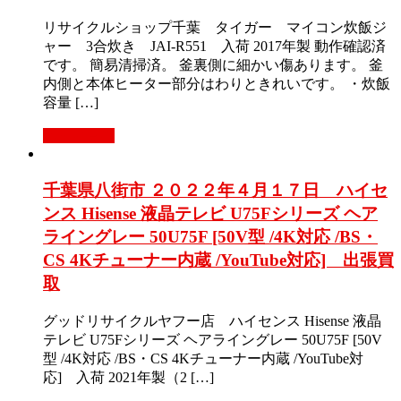
リサイクルショップ千葉 タイガー マイコン炊飯ジ
ャー 3合炊き JAI-R551 入荷 2017年製 動作確認済
です。 簡易清掃済。 釜裏側に細かい傷あります。 釜
内側と本体ヒーター部分はわりときれいです。 ・炊飯
容量 […]
もっと見る
千葉県八街市 ２０２２年４月１７日 ハイセ
ンス Hisense 液晶テレビ U75Fシリーズ ヘア
ライングレー 50U75F [50V型 /4K対応 /BS・
CS 4Kチューナー内蔵 /YouTube対応] 出張買
取
グッドリサイクルヤフー店 ハイセンス Hisense 液晶
テレビ U75Fシリーズ ヘアライングレー 50U75F [50V
型 /4K対応 /BS・CS 4Kチューナー内蔵 /YouTube対
応] 入荷 2021年製（2 […]