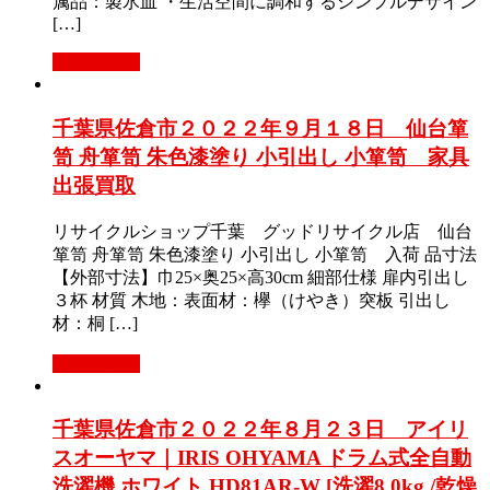
属品：製氷皿 ・生活空間に調和するシンプルデザイン
[…]
もっと見る
千葉県佐倉市２０２２年９月１８日 仙台箪
笥 舟箪笥 朱色漆塗り 小引出し 小箪笥 家具
出張買取
リサイクルショップ千葉 グッドリサイクル店 仙台
箪笥 舟箪笥 朱色漆塗り 小引出し 小箪笥 入荷 品寸法
【外部寸法】巾25×奥25×高30cm 細部仕様 扉内引出し
３杯 材質 木地：表面材：欅（けやき）突板 引出し
材：桐 […]
もっと見る
千葉県佐倉市２０２２年８月２３日 アイリ
スオーヤマ｜IRIS OHYAMA ドラム式全自動
洗濯機 ホワイト HD81AR-W [洗濯8.0kg /乾燥