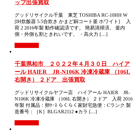
ップ出張買取
グッドリサイクル千葉 東芝 TOSHIBA RC-10HH W
[IH炊飯器 5.5合炊き かまど銅コート釜 ホワイト] 入
荷 2 2016年製 動作確認済です。 簡易清掃済。 釜内
側・外側も割ときれいです。 ・高火力 […]
もっと見る
千葉県柏市 ２０２２年４月３０日 ハイア
ール HAIER JR-N106K 冷凍冷蔵庫 （106L
右開き） ２ドア 出張買取
グッドリサイクルヤフー店 ハイアール HAIER JR-
N106K 冷凍冷蔵庫 （106L 右開き） ２ドア 入荷 2016
年製 付属品：卵ｹｰｽ らくらく家財宅急便：Cランク 製
造番号：［K］BLGAR2112 ●カラ […]
もっと見る