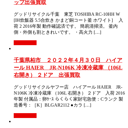
ップ出張買取
グッドリサイクル千葉 東芝 TOSHIBA RC-10HH W
[IH炊飯器 5.5合炊き かまど銅コート釜 ホワイト] 入
荷 2 2016年製 動作確認済です。 簡易清掃済。 釜内
側・外側も割ときれいです。 ・高火力 […]
もっと見る
千葉県柏市 ２０２２年４月３０日 ハイア
ール HAIER JR-N106K 冷凍冷蔵庫 （106L
右開き） ２ドア 出張買取
グッドリサイクルヤフー店 ハイアール HAIER JR-
N106K 冷凍冷蔵庫 （106L 右開き） ２ドア 入荷 2016
年製 付属品：卵ｹｰｽ らくらく家財宅急便：Cランク 製
造番号：［K］BLGAR2112 ●カラ […]
もっと見る