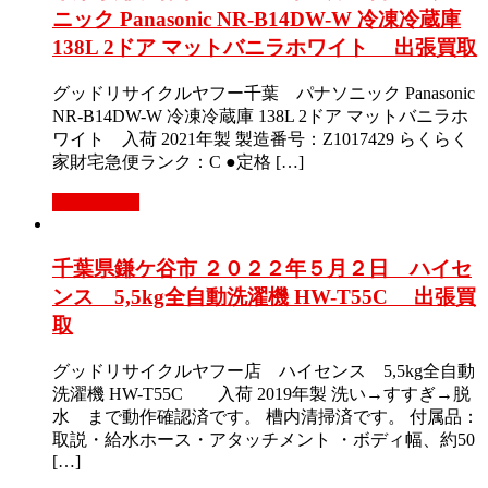
ニック Panasonic NR-B14DW-W 冷凍冷蔵庫
138L 2ドア マットバニラホワイト 出張買取
グッドリサイクルヤフー千葉 パナソニック Panasonic
NR-B14DW-W 冷凍冷蔵庫 138L 2ドア マットバニラホ
ワイト 入荷 2021年製 製造番号：Z1017429 らくらく
家財宅急便ランク：C ●定格 […]
もっと見る
千葉県鎌ケ谷市 ２０２２年５月２日 ハイセ
ンス 5,5kg全自動洗濯機 HW-T55C 出張買
取
グッドリサイクルヤフー店 ハイセンス 5,5kg全自動
洗濯機 HW-T55C 入荷 2019年製 洗い→すすぎ→脱
水 まで動作確認済です。 槽内清掃済です。 付属品：
取説・給水ホース・アタッチメント ・ボディ幅、約50
[…]