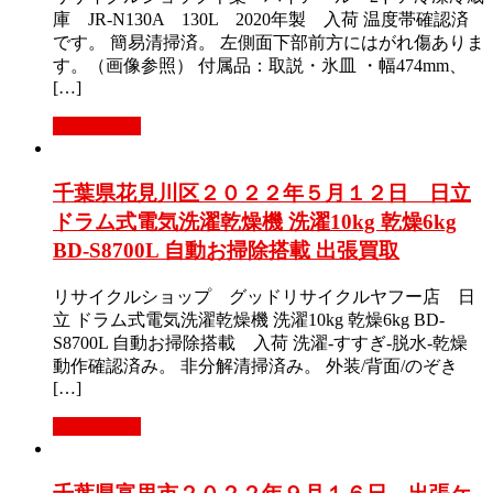
庫 JR-N130A 130L 2020年製 入荷 温度帯確認済
です。 簡易清掃済。 左側面下部前方にはがれ傷ありま
す。（画像参照） 付属品：取説・氷皿 ・幅474mm、
[…]
もっと見る
千葉県花見川区２０２２年５月１２日 日立
ドラム式電気洗濯乾燥機 洗濯10kg 乾燥6kg
BD-S8700L 自動お掃除搭載 出張買取
リサイクルショップ グッドリサイクルヤフー店 日
立 ドラム式電気洗濯乾燥機 洗濯10kg 乾燥6kg BD-
S8700L 自動お掃除搭載 入荷 洗濯-すすぎ-脱水-乾燥
動作確認済み。 非分解清掃済み。 外装/背面/のぞき
[…]
もっと見る