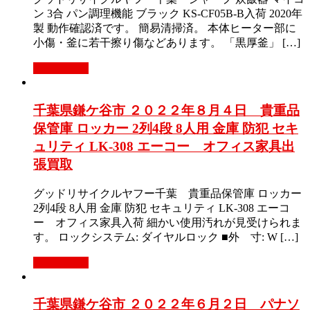
ン 3合 パン調理機能 ブラック KS-CF05B-B入荷 2020年
製 動作確認済です。 簡易清掃済。 本体ヒーター部に
小傷・釜に若干擦り傷などあります。 「黒厚釜」 […]
もっと見る
千葉県鎌ケ谷市 ２０２２年８月４日 貴重品
保管庫 ロッカー 2列4段 8人用 金庫 防犯 セキ
ュリティ LK-308 エーコー オフィス家具出
張買取
グッドリサイクルヤフー千葉 貴重品保管庫 ロッカー
2列4段 8人用 金庫 防犯 セキュリティ LK-308 エーコ
ー オフィス家具入荷 細かい使用汚れが見受けられま
す。 ロックシステム: ダイヤルロック ■外 寸: W […]
もっと見る
千葉県鎌ケ谷市 ２０２２年６月２日 パナソ