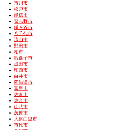
市川市
松戸市
船橋市
習志野市
鎌ヶ谷市
八千代市
流山市
野田市
柏市
我孫子市
成田市
印西市
白井市
四街道市
冨里市
佐倉市
東金市
山武市
茂原市
大網白里市
市原市