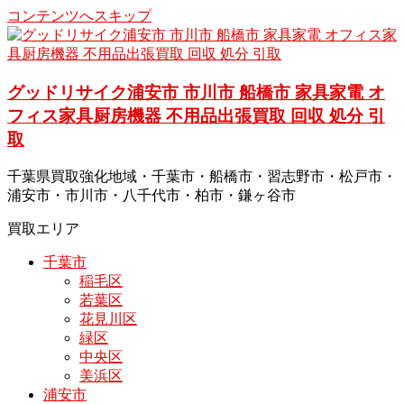
コンテンツへスキップ
グッドリサイク浦安市 市川市 船橋市 家具家電 オ
フィス家具厨房機器 不用品出張買取 回収 処分 引
取
千葉県買取強化地域・千葉市・船橋市・習志野市・松戸市・
浦安市・市川市・八千代市・柏市・鎌ヶ谷市
買取エリア
千葉市
稲毛区
若葉区
花見川区
緑区
中央区
美浜区
浦安市