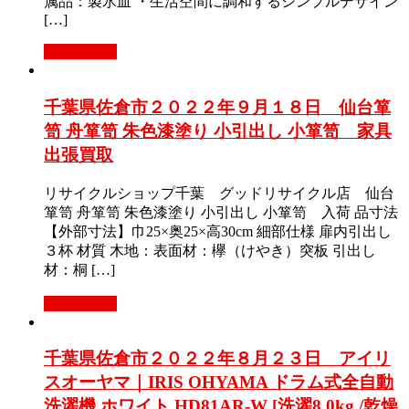
属品：製氷皿 ・生活空間に調和するシンプルデザイン
[…]
もっと見る
千葉県佐倉市２０２２年９月１８日 仙台箪
笥 舟箪笥 朱色漆塗り 小引出し 小箪笥 家具
出張買取
リサイクルショップ千葉 グッドリサイクル店 仙台
箪笥 舟箪笥 朱色漆塗り 小引出し 小箪笥 入荷 品寸法
【外部寸法】巾25×奥25×高30cm 細部仕様 扉内引出し
３杯 材質 木地：表面材：欅（けやき）突板 引出し
材：桐 […]
もっと見る
千葉県佐倉市２０２２年８月２３日 アイリ
スオーヤマ｜IRIS OHYAMA ドラム式全自動
洗濯機 ホワイト HD81AR-W [洗濯8.0kg /乾燥