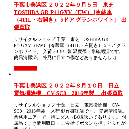
千葉市美浜区 ２０２２年９月５日 東芝
TOSHIBA GR-P41GXV（EW） [冷蔵庫
（411L・右開き） 5ドア グランホワイト] 出
張買取
リサイクルショップ 千葉 東芝 TOSHIBA GR-
P41GXV（EW） [冷蔵庫 （411L・右開き） 5ドア グラ
ンホワイト] 入荷 2019年製 温度帯・氷確認済です。
簡易清掃済。 外見に目立つ傷などありません […]
もっと見る
千葉市美浜区 ２０２２年８月１０日 日立
電気掃除機 CV-SC8 2016年製 出張買取
リサイクルショップ 千葉 日立 電気掃除機 CV-
SC8 2016年製 入荷 動作確認済です。 簡易清掃済。
業務用エアーで、特にダストBOX吹いてあります。 付
属品：すき間用吸口 ・ごみ捨てボタンを押すとふたが