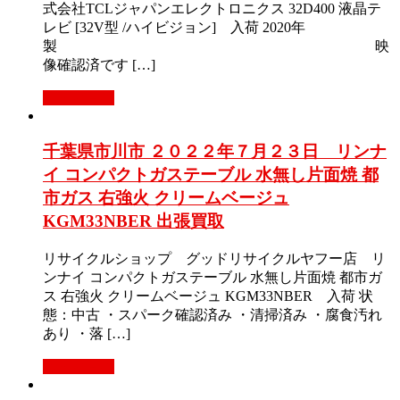
式会社TCLジャパンエレクトロニクス 32D400 液晶テ
レビ [32V型 /ハイビジョン] 入荷 2020年
製 映
像確認済です […]
もっと見る
千葉県市川市 ２０２２年７月２３日 リンナ
イ コンパクトガステーブル 水無し片面焼 都
市ガス 右強火 クリームベージュ
KGM33NBER 出張買取
リサイクルショップ グッドリサイクルヤフー店 リ
ンナイ コンパクトガステーブル 水無し片面焼 都市ガ
ス 右強火 クリームベージュ KGM33NBER 入荷 状
態：中古 ・スパーク確認済み ・清掃済み ・腐食汚れ
あり ・落 […]
もっと見る