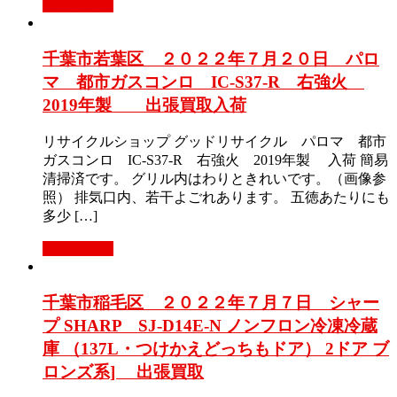
もっと見る
千葉市若葉区 ２０２２年７月２０日 パロ
マ 都市ガスコンロ IC-S37-R 右強火
2019年製 出張買取入荷
リサイクルショップ グッドリサイクル パロマ 都市
ガスコンロ IC-S37-R 右強火 2019年製 入荷 簡易
清掃済です。 グリル内はわりときれいです。（画像参
照） 排気口内、若干よごれあります。 五徳あたりにも
多少 […]
もっと見る
千葉市稲毛区 ２０２２年７月７日 シャー
プ SHARP SJ-D14E-N ノンフロン冷凍冷蔵
庫 （137L・つけかえどっちもドア） 2ドア ブ
ロンズ系] 出張買取