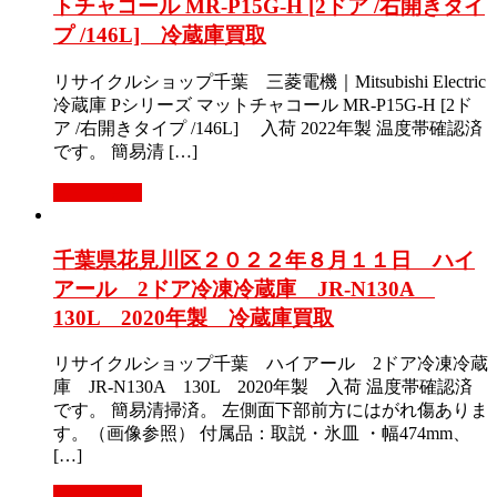
トチャコール MR-P15G-H [2ドア /右開きタイ
プ /146L] 冷蔵庫買取
リサイクルショップ千葉 三菱電機｜Mitsubishi Electric
冷蔵庫 Pシリーズ マットチャコール MR-P15G-H [2ド
ア /右開きタイプ /146L] 入荷 2022年製 温度帯確認済
です。 簡易清 […]
もっと見る
千葉県花見川区２０２２年８月１１日 ハイ
アール 2ドア冷凍冷蔵庫 JR-N130A
130L 2020年製 冷蔵庫買取
リサイクルショップ千葉 ハイアール 2ドア冷凍冷蔵
庫 JR-N130A 130L 2020年製 入荷 温度帯確認済
です。 簡易清掃済。 左側面下部前方にはがれ傷ありま
す。（画像参照） 付属品：取説・氷皿 ・幅474mm、
[…]
もっと見る