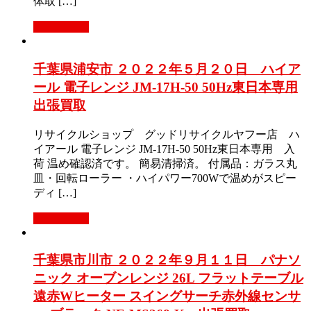
体取 […]
もっと見る
千葉県浦安市 ２０２２年５月２０日 ハイア
ール 電子レンジ JM-17H-50 50Hz東日本専用
出張買取
リサイクルショップ グッドリサイクルヤフー店 ハ
イアール 電子レンジ JM-17H-50 50Hz東日本専用 入
荷 温め確認済です。 簡易清掃済。 付属品：ガラス丸
皿・回転ローラー ・ハイパワー700Wで温めがスピー
ディ […]
もっと見る
千葉県市川市 ２０２２年９月１１日 パナソ
ニック オーブンレンジ 26L フラットテーブル
遠赤Wヒーター スイングサーチ赤外線センサ