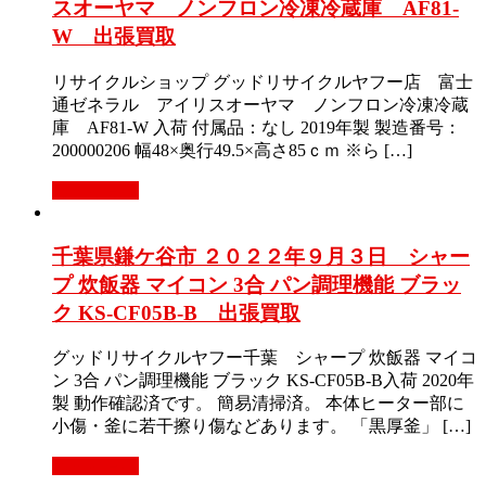
スオーヤマ ノンフロン冷凍冷蔵庫 AF81-
W 出張買取
リサイクルショップ グッドリサイクルヤフー店 富士
通ゼネラル アイリスオーヤマ ノンフロン冷凍冷蔵
庫 AF81-W 入荷 付属品：なし 2019年製 製造番号：
200000206 幅48×奥行49.5×高さ85ｃｍ ※ら […]
もっと見る
千葉県鎌ケ谷市 ２０２２年９月３日 シャー
プ 炊飯器 マイコン 3合 パン調理機能 ブラッ
ク KS-CF05B-B 出張買取
グッドリサイクルヤフー千葉 シャープ 炊飯器 マイコ
ン 3合 パン調理機能 ブラック KS-CF05B-B入荷 2020年
製 動作確認済です。 簡易清掃済。 本体ヒーター部に
小傷・釜に若干擦り傷などあります。 「黒厚釜」 […]
もっと見る