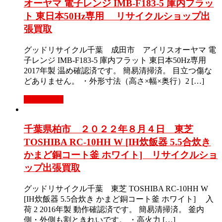
オーヤマ 電子レンジ IMB-F183-5 庫内フラッ
ト 東日本50Hz専用 リサイクルショップ出
張買取
グッドリサイクル千葉 成田市 アイリスオーヤマ 電
子レンジ IMB-F183-5 庫内フラット 東日本50Hz専用
2017年製 温め確認済です。 簡易清掃済。 目立つ傷な
どありません。 ・外形寸法（高さ×幅×奥行）2 […]
もっと見る
千葉県柏市 ２０２２年８月４日 東芝
TOSHIBA RC-10HH W [IH炊飯器 5.5合炊き
かまど銅コート釜 ホワイト] リサイクルショ
ップ出張買取
グッドリサイクル千葉 東芝 TOSHIBA RC-10HH W
[IH炊飯器 5.5合炊き かまど銅コート釜 ホワイト] 入
荷 2 2016年製 動作確認済です。 簡易清掃済。 釜内
側・外側も割ときれいです。 ・高火力 […]