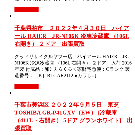
もっと見る
千葉県柏市 ２０２２年４月３０日 ハイア
ール HAIER JR-N106K 冷凍冷蔵庫 （106L
右開き） ２ドア 出張買取
グッドリサイクルヤフー店 ハイアール HAIER JR-
N106K 冷凍冷蔵庫 （106L 右開き） ２ドア 入荷 2016
年製 付属品：卵ｹｰｽ らくらく家財宅急便：Cランク 製
造番号：［K］BLGAR2112 ●カラ […]
もっと見る
千葉市美浜区 ２０２２年９月５日 東芝
TOSHIBA GR-P41GXV（EW） [冷蔵庫
（411L・右開き） 5ドア グランホワイト] 出
張買取