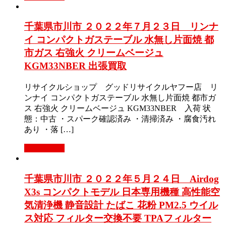
千葉県市川市 ２０２２年７月２３日 リンナ
イ コンパクトガステーブル 水無し片面焼 都
市ガス 右強火 クリームベージュ
KGM33NBER 出張買取
リサイクルショップ グッドリサイクルヤフー店 リ
ンナイ コンパクトガステーブル 水無し片面焼 都市ガ
ス 右強火 クリームベージュ KGM33NBER 入荷 状
態：中古 ・スパーク確認済み ・清掃済み ・腐食汚れ
あり ・落 […]
もっと見る
千葉県市川市 ２０２２年５月２４日 Airdog
X3s コンパクトモデル 日本専用機種 高性能空
気清浄機 静音設計 たばこ 花粉 PM2.5 ウイル
ス対応 フィルター交換不要 TPAフィルター