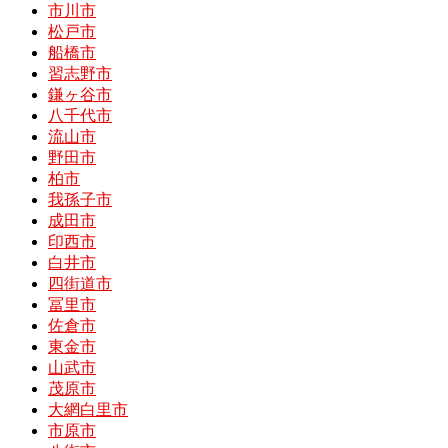
市川市
松戸市
船橋市
習志野市
鎌ヶ谷市
八千代市
流山市
野田市
柏市
我孫子市
成田市
印西市
白井市
四街道市
冨里市
佐倉市
東金市
山武市
茂原市
大網白里市
市原市