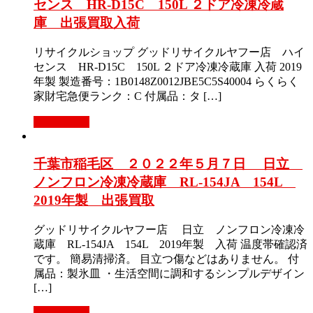
センス HR-D15C 150L ２ドア冷凍冷蔵
庫 出張買取入荷
リサイクルショップ グッドリサイクルヤフー店 ハイ
センス HR-D15C 150L ２ドア冷凍冷蔵庫 入荷 2019
年製 製造番号：1B0148Z0012JBE5C5S40004 らくらく
家財宅急便ランク：C 付属品：タ […]
もっと見る
千葉市稲毛区 ２０２２年５月７日 日立
ノンフロン冷凍冷蔵庫 RL-154JA 154L
2019年製 出張買取
グッドリサイクルヤフー店 日立 ノンフロン冷凍冷
蔵庫 RL-154JA 154L 2019年製 入荷 温度帯確認済
です。 簡易清掃済。 目立つ傷などはありません。 付
属品：製氷皿 ・生活空間に調和するシンプルデザイン
[…]
もっと見る