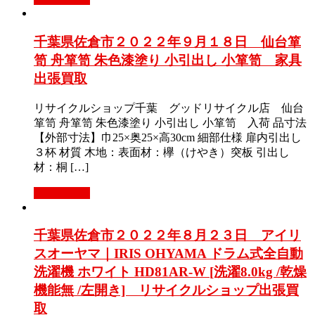
千葉県佐倉市２０２２年９月１８日 仙台箪
笥 舟箪笥 朱色漆塗り 小引出し 小箪笥 家具
出張買取
リサイクルショップ千葉 グッドリサイクル店 仙台
箪笥 舟箪笥 朱色漆塗り 小引出し 小箪笥 入荷 品寸法
【外部寸法】巾25×奥25×高30cm 細部仕様 扉内引出し
３杯 材質 木地：表面材：欅（けやき）突板 引出し
材：桐 […]
もっと見る
千葉県佐倉市２０２２年８月２３日 アイリ
スオーヤマ｜IRIS OHYAMA ドラム式全自動
洗濯機 ホワイト HD81AR-W [洗濯8.0kg /乾燥
機能無 /左開き] リサイクルショップ出張買
取