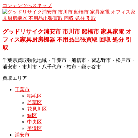
コンテンツへスキップ
グッドリサイク浦安市 市川市 船橋市 家具家電 オ
フィス家具厨房機器 不用品出張買取 回収 処分 引
取
千葉県買取強化地域・千葉市・船橋市・習志野市・松戸市・
浦安市・市川市・八千代市・柏市・鎌ヶ谷市
買取エリア
千葉市
稲毛区
若葉区
花見川区
緑区
中央区
美浜区
浦安市