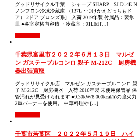
グッドリサイクル千葉 シャープ SHARP SJ-D14E-N
ノンフロン冷凍冷蔵庫 （137L・つけかえどっちもド
ア） 2ドア ブロンズ系] 入荷 2019年製 付属品：製氷
皿 ●各室定格内容積 ・冷蔵室：91L&l […]
もっと見る
千葉県富里市２０２２年６月１３日 マルゼ
ン ガステーブルコンロ 親子 M-212C 厨房機
器出張買取
グッドリサイクル店 マルゼン ガステーブルコンロ 親
子 M-212C 厨房機器 入荷 2016年製 未使用保管品 保
管汚れが見受けられます ●9.30kW(8,000kcal/h)の強火力
2重バーナーを使用。 中華料理や […]
もっと見る
千葉市若葉区 ２０２２年５月１９日 ハイ