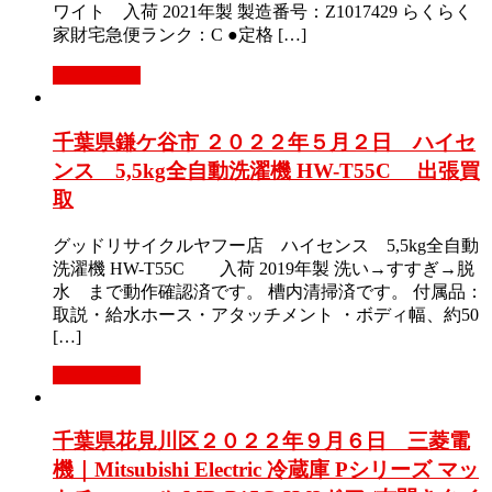
ワイト 入荷 2021年製 製造番号：Z1017429 らくらく
家財宅急便ランク：C ●定格 […]
もっと見る
千葉県鎌ケ谷市 ２０２２年５月２日 ハイセ
ンス 5,5kg全自動洗濯機 HW-T55C 出張買
取
グッドリサイクルヤフー店 ハイセンス 5,5kg全自動
洗濯機 HW-T55C 入荷 2019年製 洗い→すすぎ→脱
水 まで動作確認済です。 槽内清掃済です。 付属品：
取説・給水ホース・アタッチメント ・ボディ幅、約50
[…]
もっと見る
千葉県花見川区２０２２年９月６日 三菱電
機｜Mitsubishi Electric 冷蔵庫 Pシリーズ マッ