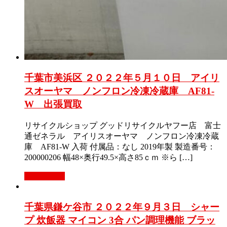
千葉市美浜区 ２０２２年５月１０日 アイリ
スオーヤマ ノンフロン冷凍冷蔵庫 AF81-
W 出張買取
リサイクルショップ グッドリサイクルヤフー店 富士
通ゼネラル アイリスオーヤマ ノンフロン冷凍冷蔵
庫 AF81-W 入荷 付属品：なし 2019年製 製造番号：
200000206 幅48×奥行49.5×高さ85ｃｍ ※ら […]
もっと見る
千葉県鎌ケ谷市 ２０２２年９月３日 シャー
プ 炊飯器 マイコン 3合 パン調理機能 ブラッ