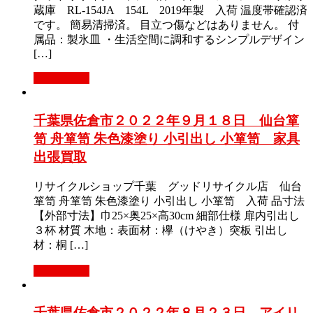
蔵庫 RL-154JA 154L 2019年製 入荷 温度帯確認済
です。 簡易清掃済。 目立つ傷などはありません。 付
属品：製氷皿 ・生活空間に調和するシンプルデザイン
[…]
もっと見る
千葉県佐倉市２０２２年９月１８日 仙台箪
笥 舟箪笥 朱色漆塗り 小引出し 小箪笥 家具
出張買取
リサイクルショップ千葉 グッドリサイクル店 仙台
箪笥 舟箪笥 朱色漆塗り 小引出し 小箪笥 入荷 品寸法
【外部寸法】巾25×奥25×高30cm 細部仕様 扉内引出し
３杯 材質 木地：表面材：欅（けやき）突板 引出し
材：桐 […]
もっと見る
千葉県佐倉市２０２２年８月２３日 アイリ