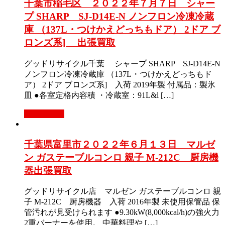
千葉市稲毛区 ２０２２年７月７日 シャー
プ SHARP SJ-D14E-N ノンフロン冷凍冷蔵
庫 （137L・つけかえどっちもドア） 2ドア ブ
ロンズ系] 出張買取
グッドリサイクル千葉 シャープ SHARP SJ-D14E-N
ノンフロン冷凍冷蔵庫 （137L・つけかえどっちもド
ア） 2ドア ブロンズ系] 入荷 2019年製 付属品：製氷
皿 ●各室定格内容積 ・冷蔵室：91L&l […]
もっと見る
千葉県富里市２０２２年６月１３日 マルゼ
ン ガステーブルコンロ 親子 M-212C 厨房機
器出張買取
グッドリサイクル店 マルゼン ガステーブルコンロ 親
子 M-212C 厨房機器 入荷 2016年製 未使用保管品 保
管汚れが見受けられます ●9.30kW(8,000kcal/h)の強火力
2重バーナーを使用。 中華料理や […]