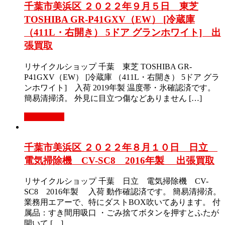
千葉市美浜区 ２０２２年９月５日 東芝
TOSHIBA GR-P41GXV（EW） [冷蔵庫
（411L・右開き） 5ドア グランホワイト] 出
張買取
リサイクルショップ 千葉 東芝 TOSHIBA GR-
P41GXV（EW） [冷蔵庫 （411L・右開き） 5ドア グラ
ンホワイト] 入荷 2019年製 温度帯・氷確認済です。
簡易清掃済。 外見に目立つ傷などありません […]
もっと見る
千葉市美浜区 ２０２２年８月１０日 日立
電気掃除機 CV-SC8 2016年製 出張買取
リサイクルショップ 千葉 日立 電気掃除機 CV-
SC8 2016年製 入荷 動作確認済です。 簡易清掃済。
業務用エアーで、特にダストBOX吹いてあります。 付
属品：すき間用吸口 ・ごみ捨てボタンを押すとふたが
開いて […]