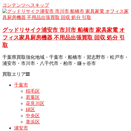
コンテンツへスキップ
グッドリサイク浦安市 市川市 船橋市 家具家電 オ
フィス家具厨房機器 不用品出張買取 回収 処分 引
取
千葉県買取強化地域・千葉市・船橋市・習志野市・松戸市・
浦安市・市川市・八千代市・柏市・鎌ヶ谷市
買取エリア
千葉市
稲毛区
若葉区
花見川区
緑区
中央区
美浜区
浦安市