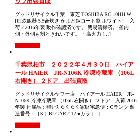
ップ出張買取
グッドリサイクル千葉 東芝 TOSHIBA RC-10HH W
[IH炊飯器 5.5合炊き かまど銅コート釜 ホワイト] 入
荷 2 2016年製 動作確認済です。 簡易清掃済。 釜内
側・外側も割ときれいです。 ・高火力 […]
もっと見る
千葉県柏市 ２０２２年４月３０日 ハイア
ール HAIER JR-N106K 冷凍冷蔵庫 （106L
右開き） ２ドア 出張買取
グッドリサイクルヤフー店 ハイアール HAIER JR-
N106K 冷凍冷蔵庫 （106L 右開き） ２ドア 入荷 2016
年製 付属品：卵ｹｰｽ らくらく家財宅急便：Cランク 製
造番号：［K］BLGAR2112 ●カラ […]
もっと見る