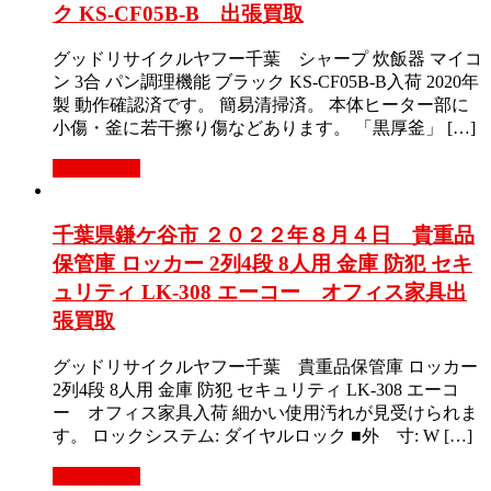
ク KS-CF05B-B 出張買取
グッドリサイクルヤフー千葉 シャープ 炊飯器 マイコ
ン 3合 パン調理機能 ブラック KS-CF05B-B入荷 2020年
製 動作確認済です。 簡易清掃済。 本体ヒーター部に
小傷・釜に若干擦り傷などあります。 「黒厚釜」 […]
もっと見る
千葉県鎌ケ谷市 ２０２２年８月４日 貴重品
保管庫 ロッカー 2列4段 8人用 金庫 防犯 セキ
ュリティ LK-308 エーコー オフィス家具出
張買取
グッドリサイクルヤフー千葉 貴重品保管庫 ロッカー
2列4段 8人用 金庫 防犯 セキュリティ LK-308 エーコ
ー オフィス家具入荷 細かい使用汚れが見受けられま
す。 ロックシステム: ダイヤルロック ■外 寸: W […]
もっと見る