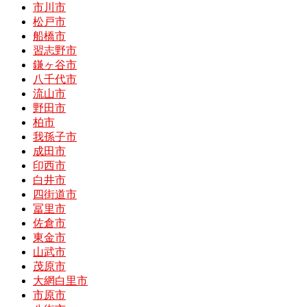
市川市
松戸市
船橋市
習志野市
鎌ヶ谷市
八千代市
流山市
野田市
柏市
我孫子市
成田市
印西市
白井市
四街道市
冨里市
佐倉市
東金市
山武市
茂原市
大網白里市
市原市