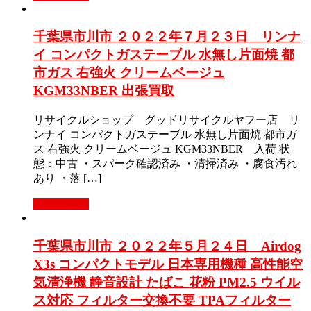
千葉県市川市 ２０２２年７月２３日 リンナ
イ コンパクトガステーブル 水無し片面焼 都
市ガス 右強火 クリームベージュ
KGM33NBER 出張買取
リサイクルショップ グッドリサイクルヤフー店 リ
ンナイ コンパクトガステーブル 水無し片面焼 都市ガ
ス 右強火 クリームベージュ KGM33NBER 入荷 状
態：中古 ・スパーク確認済み ・清掃済み ・腐食汚れ
あり ・落 […]
もっと見る
千葉県市川市 ２０２２年５月２４日 Airdog
X3s コンパクトモデル 日本専用機種 高性能空
気清浄機 静音設計 たばこ 花粉 PM2.5 ウイル
ス対応 フィルター交換不要 TPAフィルター