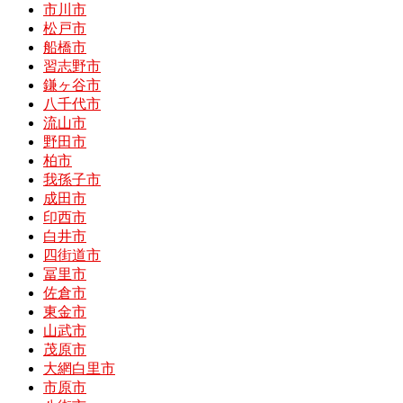
市川市
松戸市
船橋市
習志野市
鎌ヶ谷市
八千代市
流山市
野田市
柏市
我孫子市
成田市
印西市
白井市
四街道市
冨里市
佐倉市
東金市
山武市
茂原市
大網白里市
市原市