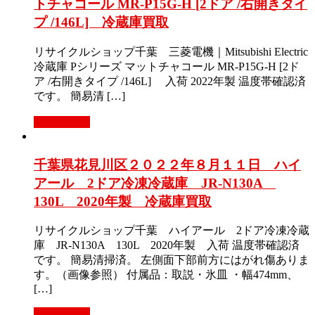
トチャコール MR-P15G-H [2ドア /右開きタイ
プ /146L] 冷蔵庫買取
リサイクルショップ千葉 三菱電機｜Mitsubishi Electric
冷蔵庫 Pシリーズ マットチャコール MR-P15G-H [2ド
ア /右開きタイプ /146L] 入荷 2022年製 温度帯確認済
です。 簡易清 […]
もっと見る
千葉県花見川区２０２２年８月１１日 ハイ
アール 2ドア冷凍冷蔵庫 JR-N130A
130L 2020年製 冷蔵庫買取
リサイクルショップ千葉 ハイアール 2ドア冷凍冷蔵
庫 JR-N130A 130L 2020年製 入荷 温度帯確認済
です。 簡易清掃済。 左側面下部前方にはがれ傷ありま
す。（画像参照） 付属品：取説・氷皿 ・幅474mm、
[…]
もっと見る