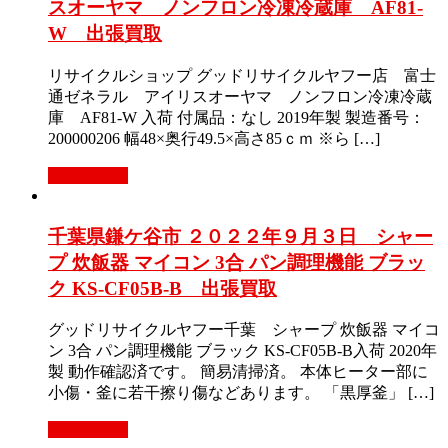
スオーヤマ ノンフロン冷凍冷蔵庫 AF81-
W 出張買取
リサイクルショップ グッドリサイクルヤフー店 富士
通ゼネラル アイリスオーヤマ ノンフロン冷凍冷蔵
庫 AF81-W 入荷 付属品：なし 2019年製 製造番号：
200000206 幅48×奥行49.5×高さ85ｃｍ ※ら […]
もっと見る
千葉県鎌ケ谷市 ２０２２年９月３日 シャー
プ 炊飯器 マイコン 3合 パン調理機能 ブラッ
ク KS-CF05B-B 出張買取
グッドリサイクルヤフー千葉 シャープ 炊飯器 マイコ
ン 3合 パン調理機能 ブラック KS-CF05B-B入荷 2020年
製 動作確認済です。 簡易清掃済。 本体ヒーター部に
小傷・釜に若干擦り傷などあります。 「黒厚釜」 […]
もっと見る