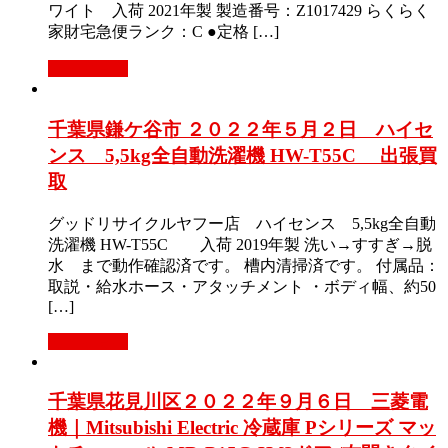
ワイト 入荷 2021年製 製造番号：Z1017429 らくらく
家財宅急便ランク：C ●定格 […]
もっと見る
千葉県鎌ケ谷市 ２０２２年５月２日 ハイセ
ンス 5,5kg全自動洗濯機 HW-T55C 出張買
取
グッドリサイクルヤフー店 ハイセンス 5,5kg全自動
洗濯機 HW-T55C 入荷 2019年製 洗い→すすぎ→脱
水 まで動作確認済です。 槽内清掃済です。 付属品：
取説・給水ホース・アタッチメント ・ボディ幅、約50
[…]
もっと見る
千葉県花見川区２０２２年９月６日 三菱電
機｜Mitsubishi Electric 冷蔵庫 Pシリーズ マッ