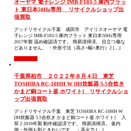
オーヤマ 電子レンジ IMB-F183-5 庫内フラッ
ト 東日本50Hz専用 リサイクルショップ出
張買取
グッドリサイクル千葉 成田市 アイリスオーヤマ 電
子レンジ IMB-F183-5 庫内フラット 東日本50Hz専用
2017年製 温め確認済です。 簡易清掃済。 目立つ傷な
どありません。 ・外形寸法（高さ×幅×奥行）2 […]
もっと見る
千葉県柏市 ２０２２年８月４日 東芝
TOSHIBA RC-10HH W [IH炊飯器 5.5合炊き
かまど銅コート釜 ホワイト] リサイクルショ
ップ出張買取
グッドリサイクル千葉 東芝 TOSHIBA RC-10HH W
[IH炊飯器 5.5合炊き かまど銅コート釜 ホワイト] 入
荷 2 2016年製 動作確認済です。 簡易清掃済。 釜内
側・外側も割ときれいです。 ・高火力 […]