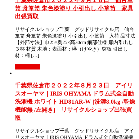
千葉県佐倉市２０２２年９月１８日 仙台箪
笥 舟箪笥 朱色漆塗り 小引出し 小箪笥 家具
出張買取
リサイクルショップ千葉 グッドリサイクル店 仙台
箪笥 舟箪笥 朱色漆塗り 小引出し 小箪笥 入荷 品寸法
【外部寸法】巾25×奥25×高30cm 細部仕様 扉内引出し
３杯 材質 木地：表面材：欅（けやき）突板 引出し
材：桐 […]
もっと見る
千葉県佐倉市２０２２年８月２３日 アイリ
スオーヤマ｜IRIS OHYAMA ドラム式全自動
洗濯機 ホワイト HD81AR-W [洗濯8.0kg /乾燥
機能無 /左開き] リサイクルショップ出張買
取
リサイクルショップ千葉 グッドリサイクル店 アイ
リスオーヤマ｜IRIS OHYAMA ドラム式全自動洗濯機