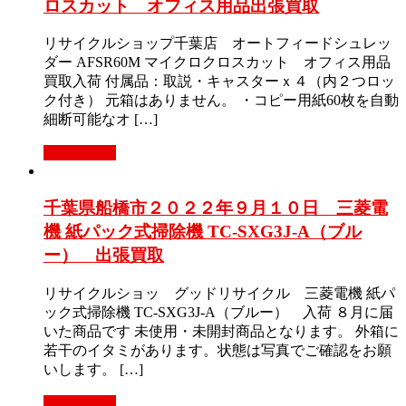
ロスカット オフィス用品出張買取
リサイクルショップ千葉店 オートフィードシュレッ
ダー AFSR60M マイクロクロスカット オフィス用品
買取入荷 付属品：取説・キャスターｘ４（内２つロッ
ク付き） 元箱はありません。 ・コピー用紙60枚を自動
細断可能なオ […]
もっと見る
千葉県船橋市２０２２年９月１０日 三菱電
機 紙パック式掃除機 TC-SXG3J-A（ブル
ー） 出張買取
リサイクルショッ グッドリサイクル 三菱電機 紙パ
ック式掃除機 TC-SXG3J-A（ブルー） 入荷 ８月に届
いた商品です 未使用・未開封商品となります。 外箱に
若干のイタミがあります。状態は写真でご確認をお願
いします。 […]
もっと見る