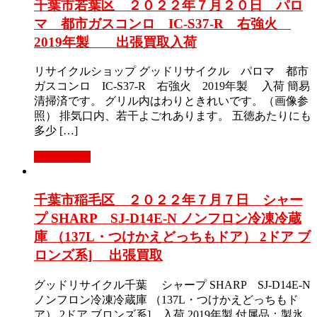
千葉市若葉区 ２０２２年７月２０日 パロ
マ 都市ガスコンロ IC-S37-R 右強火
2019年製 出張買取入荷
リサイクルショップ グッドリサイクル パロマ 都市
ガスコンロ IC-S37-R 右強火 2019年製 入荷 簡易
清掃済です。 グリル内はわりときれいです。（画像参
照） 排気口内、若干よごれあります。 五徳あたりにも
多少 […]
もっと見る
千葉市稲毛区 ２０２２年７月７日 シャー
プ SHARP SJ-D14E-N ノンフロン冷凍冷蔵
庫 （137L・つけかえどっちもドア） 2ドア ブ
ロンズ系] 出張買取
グッドリサイクル千葉 シャープ SHARP SJ-D14E-N
ノンフロン冷凍冷蔵庫 （137L・つけかえどっちもド
ア） 2ドア ブロンズ系] 入荷 2019年製 付属品：製氷