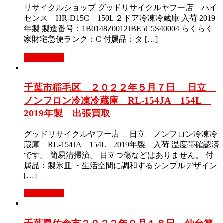
リサイクルショップ グッドリサイクルヤフー店 ハイ
センス HR-D15C 150L ２ドア冷凍冷蔵庫 入荷 2019
年製 製造番号：1B0148Z0012JBE5C5S40004 らくらく
家財宅急便ランク：C 付属品：タ […]
もっと見る
千葉市稲毛区 ２０２２年５月７日 日立
ノンフロン冷凍冷蔵庫 RL-154JA 154L
2019年製 出張買取
グッドリサイクルヤフー店 日立 ノンフロン冷凍冷
蔵庫 RL-154JA 154L 2019年製 入荷 温度帯確認済
です。 簡易清掃済。 目立つ傷などはありません。 付
属品：製氷皿 ・生活空間に調和するシンプルデザイン
[…]
もっと見る