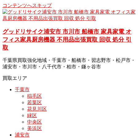
コンテンツへスキップ
グッドリサイク浦安市 市川市 船橋市 家具家電 オ
フィス家具厨房機器 不用品出張買取 回収 処分 引
取
千葉県買取強化地域・千葉市・船橋市・習志野市・松戸市・
浦安市・市川市・八千代市・柏市・鎌ヶ谷市
買取エリア
千葉市
稲毛区
若葉区
花見川区
緑区
中央区
美浜区
浦安市