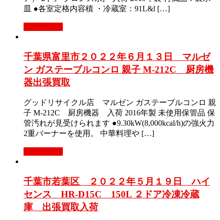
皿 ●各室定格内容積 ・冷蔵室：91L&l […]
もっと見る
千葉県富里市２０２２年６月１３日 マルゼ
ン ガステーブルコンロ 親子 M-212C 厨房機
器出張買取
グッドリサイクル店 マルゼン ガステーブルコンロ 親
子 M-212C 厨房機器 入荷 2016年製 未使用保管品 保
管汚れが見受けられます ●9.30kW(8,000kcal/h)の強火力
2重バーナーを使用。 中華料理や […]
もっと見る
千葉市若葉区 ２０２２年５月１９日 ハイ
センス HR-D15C 150L ２ドア冷凍冷蔵
庫 出張買取入荷