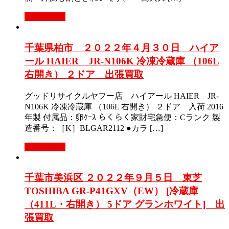
もっと見る
千葉県柏市 ２０２２年４月３０日 ハイア
ール HAIER JR-N106K 冷凍冷蔵庫 （106L
右開き） ２ドア 出張買取
グッドリサイクルヤフー店 ハイアール HAIER JR-
N106K 冷凍冷蔵庫 （106L 右開き） ２ドア 入荷 2016
年製 付属品：卵ｹｰｽ らくらく家財宅急便：Cランク 製
造番号：［K］BLGAR2112 ●カラ […]
もっと見る
千葉市美浜区 ２０２２年９月５日 東芝
TOSHIBA GR-P41GXV（EW） [冷蔵庫
（411L・右開き） 5ドア グランホワイト] 出
張買取