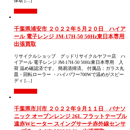
体取 […]
もっと見る
千葉県浦安市 ２０２２年５月２０日 ハイア
ール 電子レンジ JM-17H-50 50Hz東日本専用
出張買取
リサイクルショップ グッドリサイクルヤフー店 ハ
イアール 電子レンジ JM-17H-50 50Hz東日本専用 入
荷 温め確認済です。 簡易清掃済。 付属品：ガラス丸
皿・回転ローラー ・ハイパワー700Wで温めがスピー
ディ […]
もっと見る
千葉県市川市 ２０２２年９月１１日 パナソ
ニック オーブンレンジ 26L フラットテーブル
遠赤Wヒーター スイングサーチ赤外線センサ